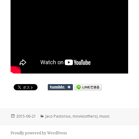
投
カ
2015-06-21
Jaco Pastorius
,
movie(others)
,
music
稿
テ
日:
ゴ
リ
Proudly powered by WordPress
ー