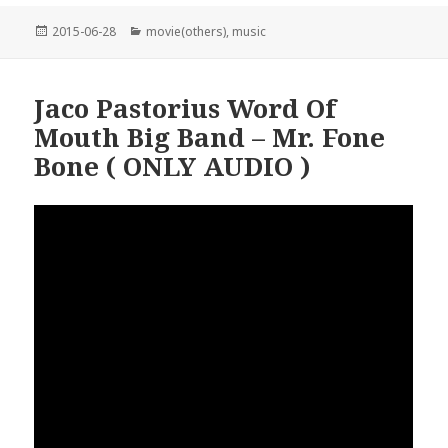
投
カ
2015-06-28
movie(others)
,
music
稿
テ
日:
ゴ
リ
Jaco Pastorius Word Of
ー
Mouth Big Band – Mr. Fone
Bone ( ONLY AUDIO )