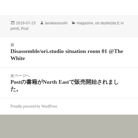
投
作
カ
2019-07-23
tanakasoushi
magazine
,
ori.studio(da大 in
稿
成
テ
print)
,
Post
日:
者
ゴ
リ
投
ー
前
稿
Disassemble/ori.studio situation room 01 @The
前
ナ
White
の
ビ
投
ゲ
稿:
次ページへ
ー
Postの書籍がNorth Eastで販売開始されまし
次
シ
た。
の
ョ
投
ン
稿:
Proudly powered by WordPress