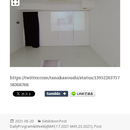
https://twitter.com/tanakasoushi/status/13952263757
58368768
投
カ
2021-05-20
Exhibition:Post
稿
テ
DailyProgram&Weekly[MAY,17.2021-MAY,23.2021]
,
Post